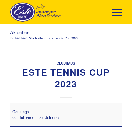
Aktuelles
Du bist hier:
Startseite
/
Este Tennis Cup 2023
CLUBHAUS
ESTE TENNIS CUP
2023
Este
Ganztags
Tennis
22. Juli 2023
–
29. Juli 2023
Cup
2023