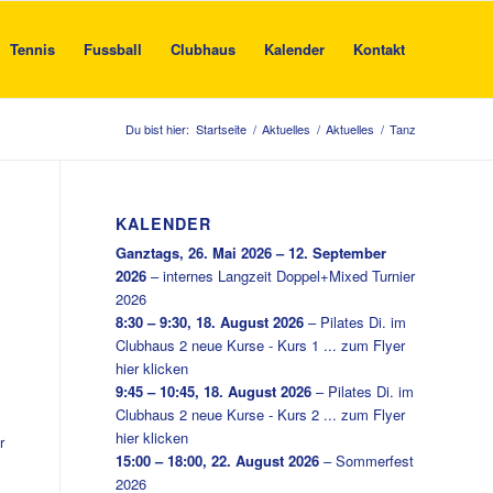
Tennis
Fussball
Clubhaus
Kalender
Kontakt
Du bist hier:
Startseite
/
Aktuelles
/
Aktuelles
/
Tanz
KALENDER
Ganztags,
26. Mai 2026
–
12. September
2026
–
internes Langzeit Doppel+Mixed Turnier
2026
8:30
–
9:30
,
18. August 2026
–
Pilates Di. im
Clubhaus 2 neue Kurse - Kurs 1 ... zum Flyer
hier klicken
9:45
–
10:45
,
18. August 2026
–
Pilates Di. im
Clubhaus 2 neue Kurse - Kurs 2 ... zum Flyer
hier klicken
r
15:00
–
18:00
,
22. August 2026
–
Sommerfest
2026