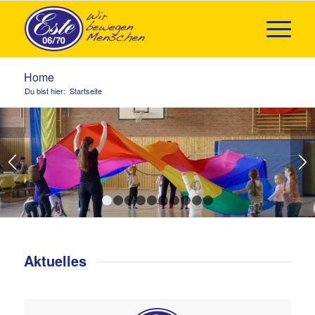
Home
Du bist hier:
Startseite
1
2
3
4
5
6
7
8
9
10
Aktuelles