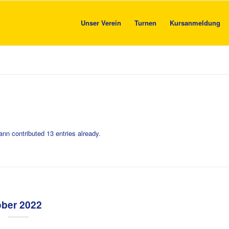
Unser Verein
Turnen
Kursanmeldung
mann
contributed 13 entries already.
ober 2022