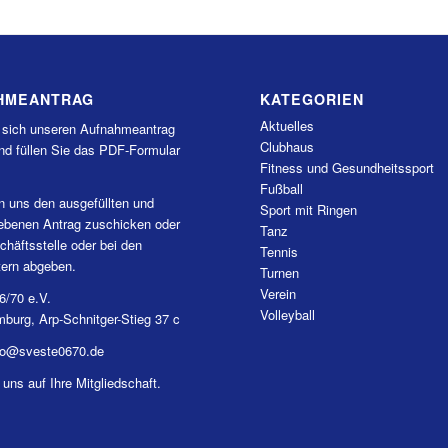
HMEANTRAG
KATEGORIEN
Aktuelles
 sich unseren Aufnahmeantrag
Clubhaus
nd füllen Sie das PDF-Formular
Fitness und Gesundheitssport
Fußball
n uns den ausgefüllten und
Sport mit Ringen
iebenen Antrag zuschicken oder
Tanz
chäftsstelle oder bei den
Tennis
tern abgeben.
Turnen
Verein
6/70 e.V.
Volleyball
burg, Arp-Schnitger-Stieg 37 c
nfo@sveste0670.de
 uns auf Ihre Mitgliedschaft.