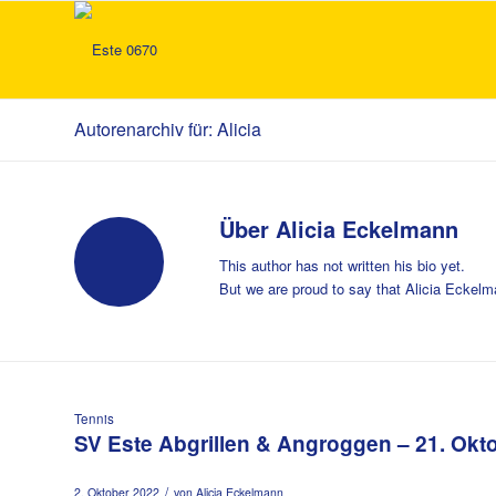
Autorenarchiv für: Alicia
Über
Alicia Eckelmann
This author has not written his bio yet.
But we are proud to say that
Alicia Eckel
Tennis
SV Este Abgrillen & Angroggen – 21. Okt
/
2. Oktober 2022
von
Alicia Eckelmann