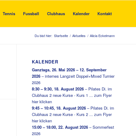
Tennis
Fussball
Clubhaus
Kalender
Kontakt
Du bist hier:
Startseite
/
Aktuelles
/
Alicia Eckelmann
KALENDER
Ganztags,
26. Mai 2026
–
12. September
2026
–
internes Langzeit Doppel+Mixed Turnier
2026
8:30
–
9:30
,
18. August 2026
–
Pilates Di. im
Clubhaus 2 neue Kurse - Kurs 1 ... zum Flyer
hier klicken
9:45
–
10:45
,
18. August 2026
–
Pilates Di. im
Clubhaus 2 neue Kurse - Kurs 2 ... zum Flyer
hier klicken
15:00
–
18:00
,
22. August 2026
–
Sommerfest
2026