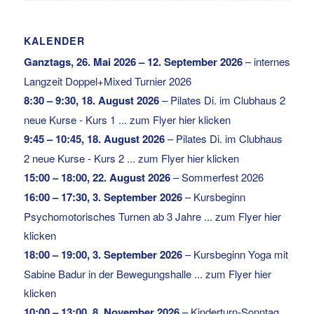
KALENDER
Ganztags,
26. Mai 2026
–
12. September 2026
–
internes
Langzeit Doppel+Mixed Turnier 2026
8:30
–
9:30
,
18. August 2026
–
Pilates Di. im Clubhaus 2
neue Kurse - Kurs 1 ... zum Flyer hier klicken
9:45
–
10:45
,
18. August 2026
–
Pilates Di. im Clubhaus
2 neue Kurse - Kurs 2 ... zum Flyer hier klicken
15:00
–
18:00
,
22. August 2026
–
Sommerfest 2026
16:00
–
17:30
,
3. September 2026
–
Kursbeginn
Psychomotorisches Turnen ab 3 Jahre ... zum Flyer hier
klicken
18:00
–
19:00
,
3. September 2026
–
Kursbeginn Yoga mit
Sabine Badur in der Bewegungshalle ... zum Flyer hier
klicken
10:00
–
13:00
,
8. November 2026
–
Kinderturn-Sonntag