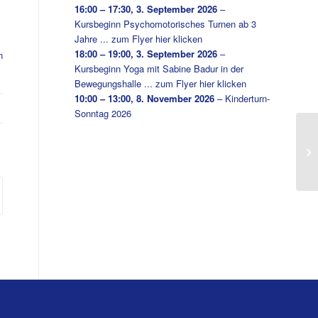
16:00
–
17:30
,
3. September 2026
–
Kursbeginn Psychomotorisches Turnen ab 3
Jahre ... zum Flyer hier klicken
18:00
–
19:00
,
3. September 2026
–
n
Kursbeginn Yoga mit Sabine Badur in der
Bewegungshalle ... zum Flyer hier klicken
10:00
–
13:00
,
8. November 2026
–
Kinderturn-
Sonntag 2026
Te
SC