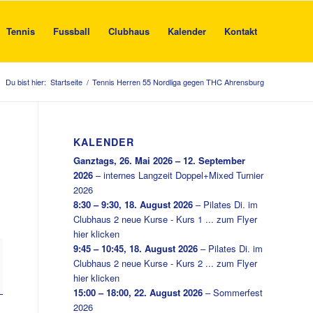
Tennis
Fussball
Clubhaus
Kalender
Kontakt
Du bist hier:
Startseite
/
Tennis Herren 55 Nordliga gegen THC Ahrensburg
KALENDER
Ganztags,
26. Mai 2026
–
12. September
2026
–
internes Langzeit Doppel+Mixed Turnier
2026
8:30
–
9:30
,
18. August 2026
–
Pilates Di. im
Clubhaus 2 neue Kurse - Kurs 1 ... zum Flyer
hier klicken
9:45
–
10:45
,
18. August 2026
–
Pilates Di. im
Clubhaus 2 neue Kurse - Kurs 2 ... zum Flyer
hier klicken
15:00
–
18:00
,
22. August 2026
–
Sommerfest
2026