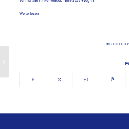
Tennishalle Finkenwerder, Hein-Sass-Weg 43
TC
Weiterlesen
/
30. OKTOBER 2
Kinderturn- Sonntag
Ei
2019