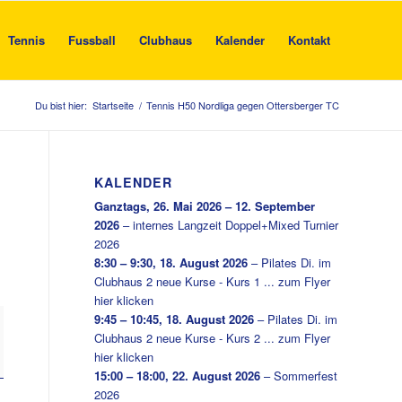
Tennis
Fussball
Clubhaus
Kalender
Kontakt
Du bist hier:
Startseite
/
Tennis H50 Nordliga gegen Ottersberger TC
KALENDER
Ganztags,
26. Mai 2026
–
12. September
2026
–
internes Langzeit Doppel+Mixed Turnier
2026
8:30
–
9:30
,
18. August 2026
–
Pilates Di. im
Clubhaus 2 neue Kurse - Kurs 1 ... zum Flyer
hier klicken
9:45
–
10:45
,
18. August 2026
–
Pilates Di. im
Clubhaus 2 neue Kurse - Kurs 2 ... zum Flyer
hier klicken
15:00
–
18:00
,
22. August 2026
–
Sommerfest
2026