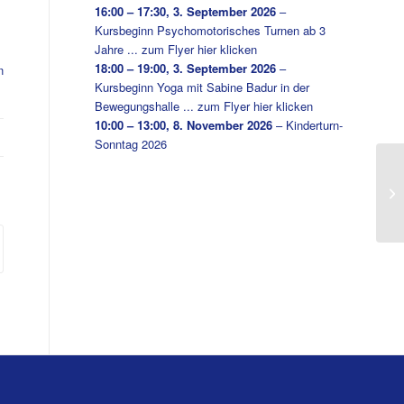
16:00
–
17:30
,
3. September 2026
–
Kursbeginn Psychomotorisches Turnen ab 3
Jahre ... zum Flyer hier klicken
18:00
–
19:00
,
3. September 2026
–
n
Kursbeginn Yoga mit Sabine Badur in der
Bewegungshalle ... zum Flyer hier klicken
10:00
–
13:00
,
8. November 2026
–
Kinderturn-
Sonntag 2026
Te