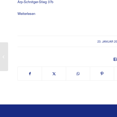
Arp-Schnitger-Stieg 37b
Weiterlesen
/
23. JANUAR 2
Tennis Blind-Date Turnier
Ei