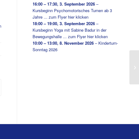
16:00
–
17:30
,
3. September 2026
–
Kursbeginn Psychomotorisches Turnen ab 3
Jahre ... zum Flyer hier klicken
18:00
–
19:00
,
3. September 2026
–
n
Kursbeginn Yoga mit Sabine Badur in der
Bewegungshalle ... zum Flyer hier klicken
10:00
–
13:00
,
8. November 2026
–
Kinderturn-
Sonntag 2026
„F
Mä