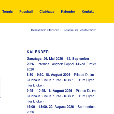
Tennis
Fussball
Clubhaus
Kalender
Kontakt
Du bist hier:
Startseite
/
Preisskat im Schützenheim
KALENDER
Ganztags,
26. Mai 2026
–
12. September
2026
–
internes Langzeit Doppel+Mixed Turnier
2026
8:30
–
9:30
,
18. August 2026
–
Pilates Di. im
Clubhaus 2 neue Kurse - Kurs 1 ... zum Flyer
hier klicken
9:45
–
10:45
,
18. August 2026
–
Pilates Di. im
Clubhaus 2 neue Kurse - Kurs 2 ... zum Flyer
hier klicken
15:00
–
18:00
,
22. August 2026
–
Sommerfest
2026