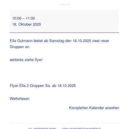
Neu:
10:00
–
11:00
Cardio
18. Oktober 2025
Training
mit
Bauch
Ella Gutmann bietet ab Samstag den 18.10.2025 zwei neue
Express
Gruppen an.
-
klicke
weiteres siehe flyer:
hier
für
weitere
Infos
Flyer Ella 2 Gruppen Sa. ab 18.10.2025
Weiterlesen
Kompletten Kalender ansehen