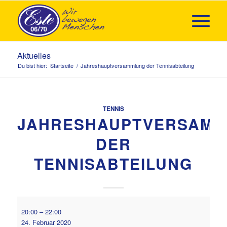
Aktuelles
Du bist hier:
Startseite
/
Jahreshauptversammlung der Tennisabteilung
TENNIS
JAHRESHAUPTVERSAM
DER
TENNISABTEILUNG
Jahreshauptversammlung
20:00
–
22:00
der
24. Februar 2020
Tennisabteilung