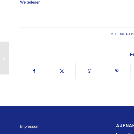
Weiterlesen
/
2. FEBRUAR 2
Ei
Vinyasa Yoga neuer Kurs ab 21.
Januar 2026
AUFNA
Impressum