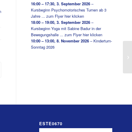
16:00
–
17:30
,
3. September 2026
–
Kursbeginn Psychomotorisches Turnen ab 3
n
Jahre ... zum Flyer hier klicken
18:00
–
19:00
,
3. September 2026
–
Kursbeginn Yoga mit Sabine Badur in der
Bewegungshalle ... zum Flyer hier klicken
10:00
–
13:00
,
8. November 2026
–
Kinderturn-
Sonntag 2026
Ki
ESTE0670