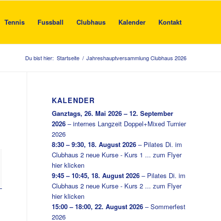
Tennis
Fussball
Clubhaus
Kalender
Kontakt
Du bist hier:
Startseite
/
Jahreshauptversammlung Clubhaus 2026
KALENDER
Ganztags,
26. Mai 2026
–
12. September
2026
–
internes Langzeit Doppel+Mixed Turnier
2026
8:30
–
9:30
,
18. August 2026
–
Pilates Di. im
Clubhaus 2 neue Kurse - Kurs 1 ... zum Flyer
hier klicken
9:45
–
10:45
,
18. August 2026
–
Pilates Di. im
Clubhaus 2 neue Kurse - Kurs 2 ... zum Flyer
hier klicken
15:00
–
18:00
,
22. August 2026
–
Sommerfest
2026