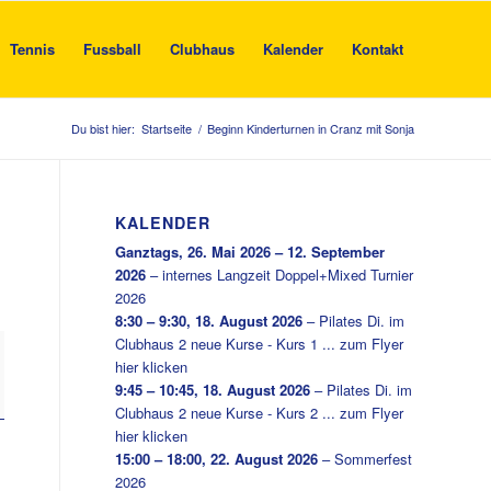
Tennis
Fussball
Clubhaus
Kalender
Kontakt
Du bist hier:
Startseite
/
Beginn Kinderturnen in Cranz mit Sonja
KALENDER
Ganztags,
26. Mai 2026
–
12. September
2026
–
internes Langzeit Doppel+Mixed Turnier
2026
8:30
–
9:30
,
18. August 2026
–
Pilates Di. im
Clubhaus 2 neue Kurse - Kurs 1 ... zum Flyer
hier klicken
9:45
–
10:45
,
18. August 2026
–
Pilates Di. im
Clubhaus 2 neue Kurse - Kurs 2 ... zum Flyer
hier klicken
15:00
–
18:00
,
22. August 2026
–
Sommerfest
2026