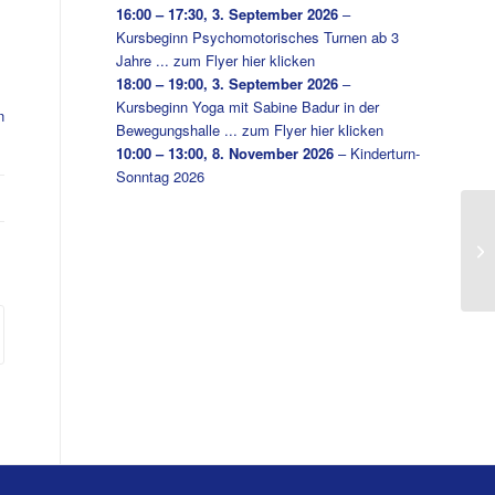
16:00
–
17:30
,
3. September 2026
–
Kursbeginn Psychomotorisches Turnen ab 3
Jahre ... zum Flyer hier klicken
18:00
–
19:00
,
3. September 2026
–
Kursbeginn Yoga mit Sabine Badur in der
n
Bewegungshalle ... zum Flyer hier klicken
10:00
–
13:00
,
8. November 2026
–
Kinderturn-
Sonntag 2026
Ja
Ge