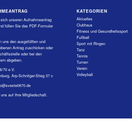
HMEANTRAG
KATEGORIEN
Aktuelles
 sich unseren Aufnahmeantrag
Clubhaus
nd füllen Sie das PDF-Formular
Fitness und Gesundheitssport
Fußball
n uns den ausgefüllten und
Sport mit Ringen
iebenen Antrag zuschicken oder
Tanz
chäftsstelle oder bei den
Tennis
tern abgeben.
Turnen
Verein
6/70 e.V.
Volleyball
burg, Arp-Schnitger-Stieg 37 c
nfo@sveste0670.de
 uns auf Ihre Mitgliedschaft.