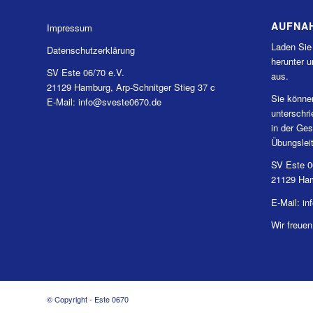
AUFNA
Impressum
Laden Sie
Datenschutzerklärung
herunter u
SV Este 06/70 e.V.
aus.
21129 Hamburg, Arp-Schnitger Stieg 37 c
Sie könne
E-Mail: info@sveste0670.de
unterschr
in der Ges
Übungslei
SV Este 0
21129 Ham
E-Mail: i
Wir freuen
© Copyright - Este 0670