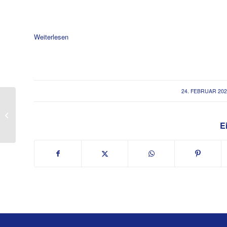
Weiterlesen
/
24. FEBRUAR 20
JHV Fussball 2025
Ei