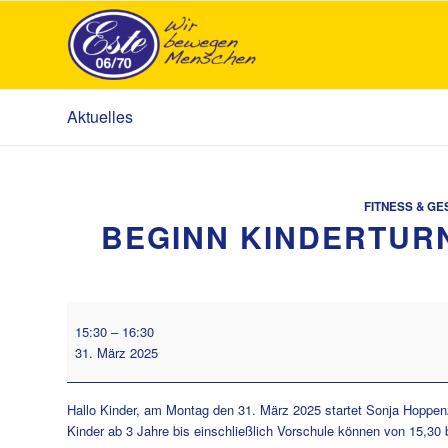
Aktuelles
FITNESS & GE
BEGINN KINDERTURN
Beginn
15:30
–
16:30
Kinderturnen
31. März 2025
in
Cranz
mit
Hallo Kinder, am Montag den 31. März 2025 startet Sonja Hoppenz 
Sonja
Kinder ab 3 Jahre bis einschließlich Vorschule können von 15,30 b