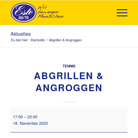
Aktuelles
Du bist hier:
Startseite
/
Abgrillen & Angroggen
TENNIS
ABGRILLEN &
ANGROGGEN
Abgrillen
17:00
–
23:00
&
18. November 2023
Angroggen