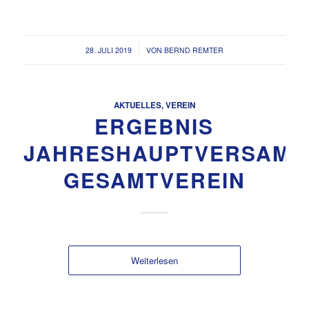
/
28. JULI 2019
VON
BERND REMTER
AKTUELLES
,
VEREIN
ERGEBNIS
JAHRESHAUPTVERSAM
GESAMTVEREIN
Weiterlesen