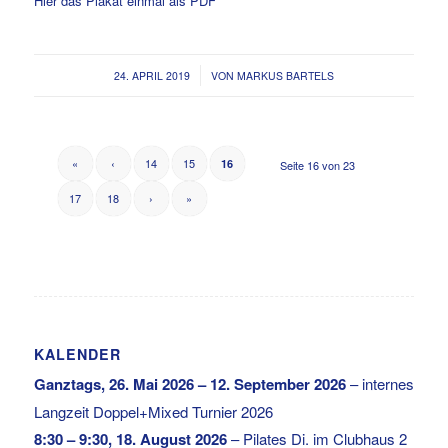
Hier das Plakat einmal als PDF
/
24. APRIL 2019
VON
MARKUS BARTELS
«
‹
14
15
16
Seite 16 von 23
17
18
›
»
KALENDER
Ganztags,
26. Mai 2026
–
12. September 2026
–
internes
Langzeit Doppel+Mixed Turnier 2026
8:30
–
9:30
,
18. August 2026
–
Pilates Di. im Clubhaus 2