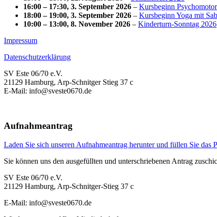
16:00
–
17:30
,
3. September 2026
–
Kursbeginn Psychomotoris
18:00
–
19:00
,
3. September 2026
–
Kursbeginn Yoga mit Sabi
10:00
–
13:00
,
8. November 2026
–
Kinderturn-Sonntag 2026
Impressum
Datenschutzerklärung
SV Este 06/70 e.V.
21129 Hamburg, Arp-Schnitger Stieg 37 c
E-Mail: info@sveste0670.de
Aufnahmeantrag
Laden Sie sich unseren Aufnahmeantrag herunter und füllen Sie das
Sie können uns den ausgefüllten und unterschriebenen Antrag zuschic
SV Este 06/70 e.V.
21129 Hamburg, Arp-Schnitger-Stieg 37 c
E-Mail: info@sveste0670.de