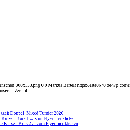
-menschen-300x138.png
0
0
Markus Bartels
https://este0670.de/wp-con
unseren Verein!
ngzeit Doppel+Mixed Turnier 2026
 Kurse - Kurs 1 ... zum Flyer hier klicken
e Kurse - Kurs 2 ... zum Flyer hier klicken