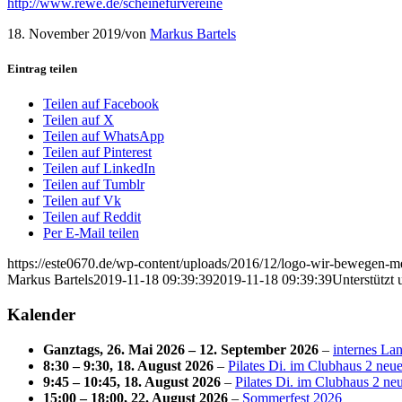
http://www.rewe.de/scheinefürvereine
18. November 2019
/
von
Markus Bartels
Eintrag teilen
Teilen auf Facebook
Teilen auf X
Teilen auf WhatsApp
Teilen auf Pinterest
Teilen auf LinkedIn
Teilen auf Tumblr
Teilen auf Vk
Teilen auf Reddit
Per E-Mail teilen
https://este0670.de/wp-content/uploads/2016/12/logo-wir-bewegen
Markus Bartels
2019-11-18 09:39:39
2019-11-18 09:39:39
Unterstützt 
Kalender
Ganztags,
26. Mai 2026
–
12. September 2026
–
internes La
8:30
–
9:30
,
18. August 2026
–
Pilates Di. im Clubhaus 2 neue
9:45
–
10:45
,
18. August 2026
–
Pilates Di. im Clubhaus 2 neu
15:00
–
18:00
,
22. August 2026
–
Sommerfest 2026