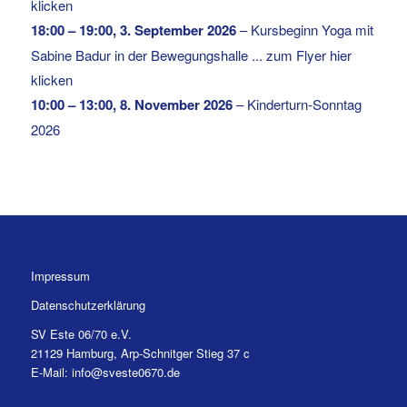
klicken
18:00
–
19:00
,
3. September 2026
–
Kursbeginn Yoga mit
Sabine Badur in der Bewegungshalle ... zum Flyer hier
klicken
10:00
–
13:00
,
8. November 2026
–
Kinderturn-Sonntag
2026
Impressum
Datenschutzerklärung
SV Este 06/70 e.V.
21129 Hamburg, Arp-Schnitger Stieg 37 c
E-Mail: info@sveste0670.de