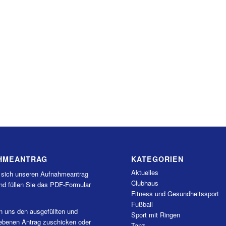
HMEANTRAG
KATEGORIEN
Aktuelles
 sich unseren Aufnahmeantrag
Clubhaus
nd füllen Sie das PDF-Formular
Fitness und Gesundheitssport
Fußball
n uns den ausgefüllten und
Sport mit Ringen
iebenen Antrag zuschicken oder
Tanz