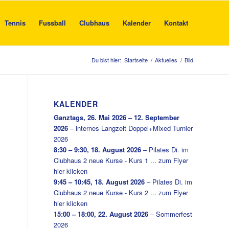
Tennis
Fussball
Clubhaus
Kalender
Kontakt
Du bist hier:
Startseite
/
Aktuelles
/
Bild
KALENDER
Ganztags,
26. Mai 2026
–
12. September
2026
–
internes Langzeit Doppel+Mixed Turnier
2026
8:30
–
9:30
,
18. August 2026
–
Pilates Di. im
Clubhaus 2 neue Kurse - Kurs 1 ... zum Flyer
hier klicken
9:45
–
10:45
,
18. August 2026
–
Pilates Di. im
Clubhaus 2 neue Kurse - Kurs 2 ... zum Flyer
hier klicken
15:00
–
18:00
,
22. August 2026
–
Sommerfest
2026