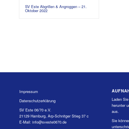
SV Este Abgrillen & Angroggen – 21.
Oktober 2022
AUFNA
Impressum
Laden Sie
Datenschutzerklärung
herunter u
SV Este 06/70 e.V.
aus.
21129 Hamburg, Arp-Schnitger Stieg 37 c
Sie könne
E-Mail: info@sveste0670.de
unterschr