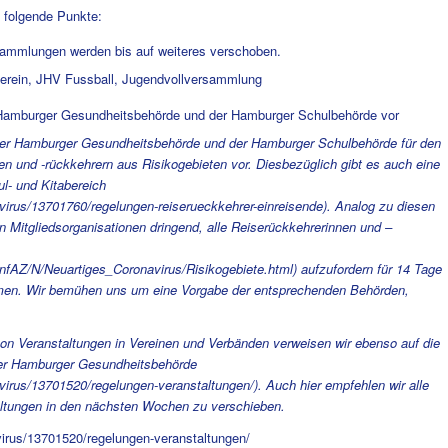
 folgende Punkte:
ammlungen werden bis auf weiteres verschoben.
verein, JHV Fussball, Jugendvollversammlung
 Hamburger Gesundheitsbehörde und der Hamburger Schulbehörde vor
der Hamburger Gesundheitsbehörde und der Hamburger Schulbehörde für den
 und -rückkehrern aus Risikogebieten vor. Diesbezüglich gibt es auch eine
l- und Kitabereich
irus/13701760/regelungen-reiserueckkehrer-einreisende
). Analog zu diesen
 Mitgliedsorganisationen dringend, alle Reiserückkehrerinnen und –
InfAZ/N/Neuartiges_Coronavirus/Risikogebiete.html
) aufzufordern für 14 Tage
hmen. Wir bemühen uns um eine Vorgabe der entsprechenden Behörden,
on Veranstaltungen in Vereinen und Verbänden verweisen wir ebenso auf die
der Hamburger Gesundheitsbehörde
virus/13701520/regelungen-veranstaltungen/
). Auch hier empfehlen wir alle
altungen in den nächsten Wochen zu verschieben.
irus/13701520/regelungen-veranstaltungen/