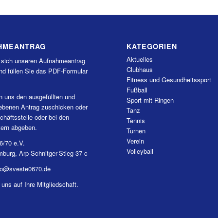
HMEANTRAG
KATEGORIEN
Aktuelles
 sich unseren Aufnahmeantrag
Clubhaus
nd füllen Sie das PDF-Formular
Fitness und Gesundheitssport
Fußball
n uns den ausgefüllten und
Sport mit Ringen
iebenen Antrag zuschicken oder
Tanz
chäftsstelle oder bei den
Tennis
tern abgeben.
Turnen
Verein
6/70 e.V.
Volleyball
burg, Arp-Schnitger-Stieg 37 c
nfo@sveste0670.de
 uns auf Ihre Mitgliedschaft.