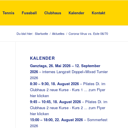
Tennis
Fussball
Clubhaus
Kalender
Kontakt
Du bist hier:
Startseite
/
Aktuelles
/
Corona-Virus vs. Este 06/70
KALENDER
Ganztags,
26. Mai 2026
–
12. September
2026
–
internes Langzeit Doppel+Mixed Turnier
2026
8:30
–
9:30
,
18. August 2026
–
Pilates Di. im
Clubhaus 2 neue Kurse - Kurs 1 ... zum Flyer
hier klicken
9:45
–
10:45
,
18. August 2026
–
Pilates Di. im
Clubhaus 2 neue Kurse - Kurs 2 ... zum Flyer
hier klicken
15:00
–
18:00
,
22. August 2026
–
Sommerfest
2026