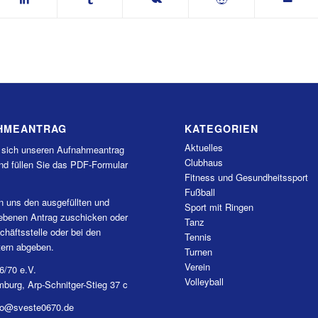
HMEANTRAG
KATEGORIEN
Aktuelles
 sich unseren Aufnahmeantrag
Clubhaus
nd füllen Sie das PDF-Formular
Fitness und Gesundheitssport
Fußball
n uns den ausgefüllten und
Sport mit Ringen
iebenen Antrag zuschicken oder
Tanz
chäftsstelle oder bei den
Tennis
tern abgeben.
Turnen
Verein
6/70 e.V.
Volleyball
burg, Arp-Schnitger-Stieg 37 c
nfo@sveste0670.de