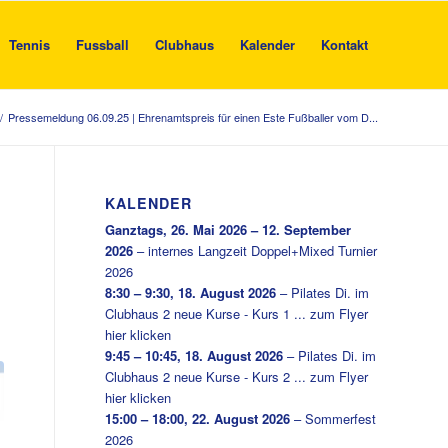
Tennis
Fussball
Clubhaus
Kalender
Kontakt
/
Pressemeldung 06.09.25 | Ehrenamtspreis für einen Este Fußballer vom D...
KALENDER
Ganztags,
26. Mai 2026
–
12. September
2026
–
internes Langzeit Doppel+Mixed Turnier
2026
8:30
–
9:30
,
18. August 2026
–
Pilates Di. im
Clubhaus 2 neue Kurse - Kurs 1 ... zum Flyer
hier klicken
9:45
–
10:45
,
18. August 2026
–
Pilates Di. im
Clubhaus 2 neue Kurse - Kurs 2 ... zum Flyer
hier klicken
15:00
–
18:00
,
22. August 2026
–
Sommerfest
2026