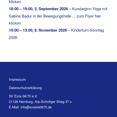
klicken
18:00
–
19:00
,
3. September 2026
–
Kursbeginn Yoga mit
Sabine Badur in der Bewegungshalle ... zum Flyer hier
klicken
10:00
–
13:00
,
8. November 2026
–
Kinderturn-Sonntag
2026
Impressum
Datenschutzerklärung
SV Este 06/70 e.V.
21129 Hamburg, Arp-Schnitger Stieg 37 c
E-Mail: info@sveste0670.de