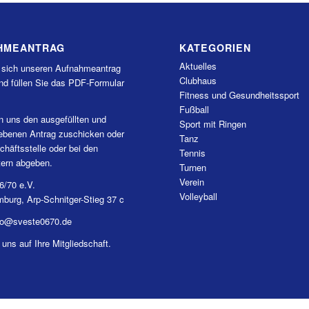
HMEANTRAG
KATEGORIEN
Aktuelles
 sich unseren Aufnahmeantrag
Clubhaus
nd füllen Sie das PDF-Formular
Fitness und Gesundheitssport
Fußball
n uns den ausgefüllten und
Sport mit Ringen
iebenen Antrag zuschicken oder
Tanz
chäftsstelle oder bei den
Tennis
tern abgeben.
Turnen
Verein
6/70 e.V.
Volleyball
burg, Arp-Schnitger-Stieg 37 c
nfo@sveste0670.de
 uns auf Ihre Mitgliedschaft.