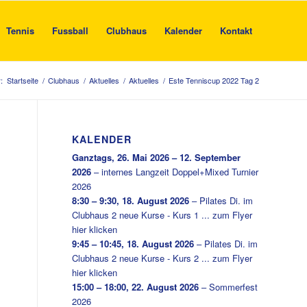
Tennis
Fussball
Clubhaus
Kalender
Kontakt
:
Startseite
/
Clubhaus
/
Aktuelles
/
Aktuelles
/
Este Tenniscup 2022 Tag 2
KALENDER
Ganztags,
26. Mai 2026
–
12. September
2026
–
internes Langzeit Doppel+Mixed Turnier
2026
8:30
–
9:30
,
18. August 2026
–
Pilates Di. im
Clubhaus 2 neue Kurse - Kurs 1 ... zum Flyer
hier klicken
9:45
–
10:45
,
18. August 2026
–
Pilates Di. im
Clubhaus 2 neue Kurse - Kurs 2 ... zum Flyer
hier klicken
15:00
–
18:00
,
22. August 2026
–
Sommerfest
2026