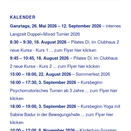
KALENDER
Ganztags,
26. Mai 2026
–
12. September 2026
–
internes
Langzeit Doppel+Mixed Turnier 2026
8:30
–
9:30
,
18. August 2026
–
Pilates Di. im Clubhaus 2
neue Kurse - Kurs 1 ... zum Flyer hier klicken
9:45
–
10:45
,
18. August 2026
–
Pilates Di. im Clubhaus
2 neue Kurse - Kurs 2 ... zum Flyer hier klicken
15:00
–
18:00
,
22. August 2026
–
Sommerfest 2026
16:00
–
17:30
,
3. September 2026
–
Kursbeginn
Psychomotorisches Turnen ab 3 Jahre ... zum Flyer hier
klicken
18:00
–
19:00
,
3. September 2026
–
Kursbeginn Yoga mit
Sabine Badur in der Bewegungshalle ... zum Flyer hier
klicken
10:00
–
13:00
,
8. November 2026
–
Kinderturn-Sonntag