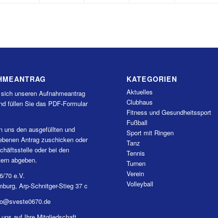
HMEANTRAG
KATEGORIEN
Aktuelles
 sich unseren Aufnahmeantrag
Clubhaus
nd füllen Sie das PDF-Formular
Fitness und Gesundheitssport
Fußball
n uns den ausgefüllten und
Sport mit Ringen
iebenen Antrag zuschicken oder
Tanz
chäftsstelle oder bei den
Tennis
tern abgeben.
Turnen
Verein
6/70 e.V.
Volleyball
burg, Arp-Schnitger-Stieg 37 c
nfo@sveste0670.de
 uns auf Ihre Mitgliedschaft.