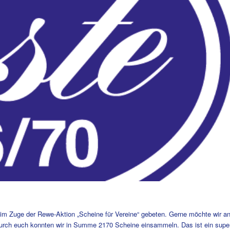
im Zuge der Rewe-Aktion „Scheine für Vereine“ gebeten. Gerne möchte wir a
 Durch euch konnten wir in Summe 2170 Scheine einsammeln. Das ist ein supe