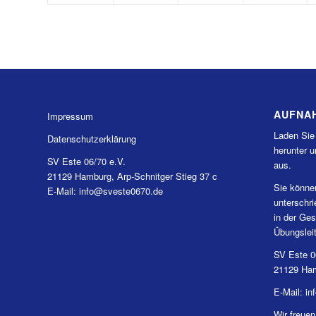
AUFNA
Impressum
Laden Sie
Datenschutzerklärung
herunter u
SV Este 06/70 e.V.
aus.
21129 Hamburg, Arp-Schnitger Stieg 37 c
Sie könne
E-Mail: info@sveste0670.de
unterschr
in der Ges
Übungslei
SV Este 0
21129 Ham
E-Mail: i
Wir freuen