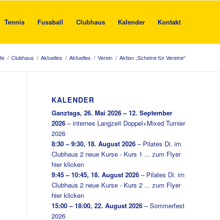
Tennis
Fussball
Clubhaus
Kalender
Kontakt
te
/
Clubhaus
/
Aktuelles
/
Aktuelles
/
Verein
/
Aktion „Scheine für Vereine“
KALENDER
Ganztags,
26. Mai 2026
–
12. September
2026
–
internes Langzeit Doppel+Mixed Turnier
2026
8:30
–
9:30
,
18. August 2026
–
Pilates Di. im
Clubhaus 2 neue Kurse - Kurs 1 ... zum Flyer
hier klicken
9:45
–
10:45
,
18. August 2026
–
Pilates Di. im
Clubhaus 2 neue Kurse - Kurs 2 ... zum Flyer
hier klicken
15:00
–
18:00
,
22. August 2026
–
Sommerfest
2026