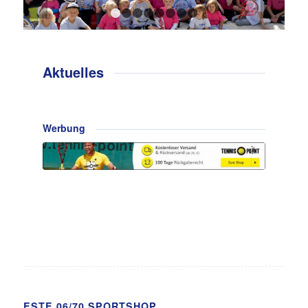
1
2
3
4
5
6
7
8
Aktuelles
Werbung
ESTE 06/70 SPORTSHOP