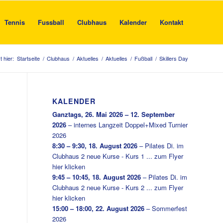
Tennis
Fussball
Clubhaus
Kalender
Kontakt
t hier:
Startseite
/
Clubhaus
/
Aktuelles
/
Aktuelles
/
Fußball
/
Skillers Day
KALENDER
Ganztags,
26. Mai 2026
–
12. September
2026
–
internes Langzeit Doppel+Mixed Turnier
2026
8:30
–
9:30
,
18. August 2026
–
Pilates Di. im
Clubhaus 2 neue Kurse - Kurs 1 ... zum Flyer
hier klicken
9:45
–
10:45
,
18. August 2026
–
Pilates Di. im
Clubhaus 2 neue Kurse - Kurs 2 ... zum Flyer
hier klicken
15:00
–
18:00
,
22. August 2026
–
Sommerfest
2026