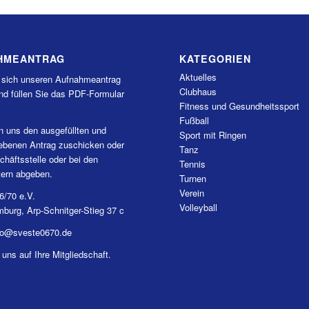
HMEANTRAG
KATEGORIEN
Aktuelles
 sich unseren Aufnahmeantrag
Clubhaus
nd füllen Sie das PDF-Formular
Fitness und Gesundheitssport
Fußball
n uns den ausgefüllten und
Sport mit Ringen
iebenen Antrag zuschicken oder
Tanz
chäftsstelle oder bei den
Tennis
tern abgeben.
Turnen
Verein
6/70 e.V.
Volleyball
burg, Arp-Schnitger-Stieg 37 c
nfo@sveste0670.de
 uns auf Ihre Mitgliedschaft.