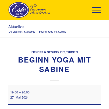
Aktuelles
Du bist hier:
Startseite
/
Beginn Yoga mit Sabine
FITNESS & GESUNDHEIT
,
TURNEN
BEGINN YOGA MIT
SABINE
Beginn
19:00
–
20:00
Yoga
27. Mai 2024
mit
Sabine