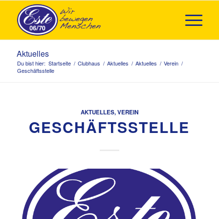
Aktuelles
Du bist hier:
Startseite
/
Clubhaus
/
Aktuelles
/
Aktuelles
/
Verein
/
Geschäftsstelle
AKTUELLES
,
VEREIN
GESCHÄFTSSTELLE