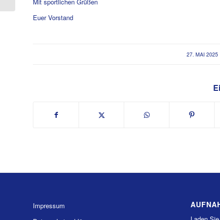
Mit sportlichen Grüßen
Euer Vorstand
/
27. MAI 2025
Ei
AUFNA
Impressum
Laden Sie