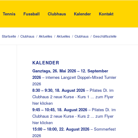
Tennis
Fussball
Clubhaus
Kalender
Kontakt
Startseite
/
Clubhaus
/
Aktuelles
/
Aktuelles
/
Clubhaus
/
Geschäftsstelle
KALENDER
Ganztags,
26. Mai 2026
–
12. September
2026
–
internes Langzeit Doppel+Mixed Turnier
2026
8:30
–
9:30
,
18. August 2026
–
Pilates Di. im
Clubhaus 2 neue Kurse - Kurs 1 ... zum Flyer
hier klicken
9:45
–
10:45
,
18. August 2026
–
Pilates Di. im
Clubhaus 2 neue Kurse - Kurs 2 ... zum Flyer
hier klicken
15:00
–
18:00
,
22. August 2026
–
Sommerfest
2026