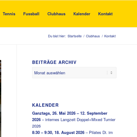
Tennis
Fussball
Clubhaus
Kalender
Kontakt
Du bist hier:
Startseite
/
Clubhaus
/
Kontakt
BEITRÄGE ARCHIV
KALENDER
Ganztags,
26. Mai 2026
–
12. September
2026
–
internes Langzeit Doppel+Mixed Turnier
2026
8:30
–
9:30
,
18. August 2026
–
Pilates Di. im