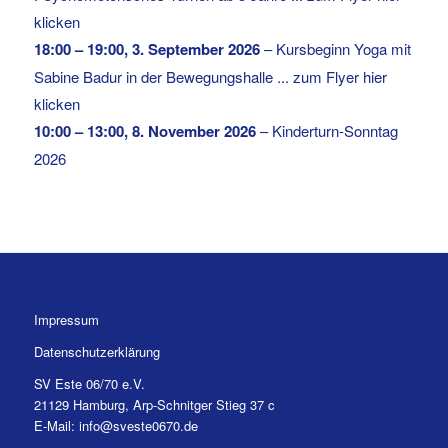
klicken
18:00
–
19:00
,
3. September 2026
–
Kursbeginn Yoga mit
Sabine Badur in der Bewegungshalle ... zum Flyer hier
klicken
10:00
–
13:00
,
8. November 2026
–
Kinderturn-Sonntag
2026
Impressum
Datenschutzerklärung
SV Este 06/70 e.V.
21129 Hamburg, Arp-Schnitger Stieg 37 c
E-Mail: info@sveste0670.de