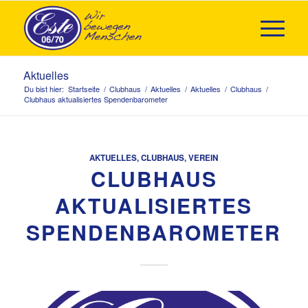
Aktuelles
Du bist hier:
Startseite
/
Clubhaus
/
Aktuelles
/
Aktuelles
/
Clubhaus
/
Clubhaus aktualisiertes Spendenbarometer
AKTUELLES
,
CLUBHAUS
,
VEREIN
CLUBHAUS
AKTUALISIERTES
SPENDENBAROMETER