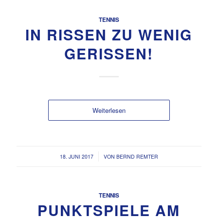
TENNIS
IN RISSEN ZU WENIG
GERISSEN!
Weiterlesen
/
18. JUNI 2017
VON
BERND REMTER
TENNIS
PUNKTSPIELE AM