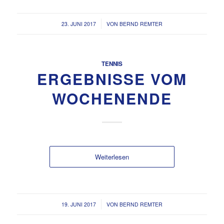
/
23. JUNI 2017
VON
BERND REMTER
TENNIS
ERGEBNISSE VOM
WOCHENENDE
Weiterlesen
/
19. JUNI 2017
VON
BERND REMTER