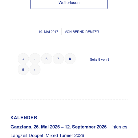
Weiterlesen
/
10. MAI 2017
VON
BERND REMTER
«
‹
6
7
8
Seite 8 von 9
9
›
KALENDER
Ganztags,
26. Mai 2026
–
12. September 2026
–
internes
Langzeit Doppel+Mixed Turnier 2026