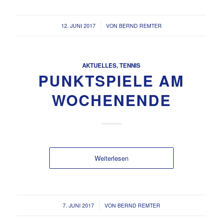
/
12. JUNI 2017
VON
BERND REMTER
AKTUELLES
,
TENNIS
PUNKTSPIELE AM
WOCHENENDE
Weiterlesen
/
7. JUNI 2017
VON
BERND REMTER