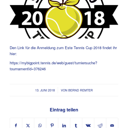
Den Link für die Anmeldung zum Este Tennis Cup 2018 findet ihr
hier:
https://mybigpoint.tennis.de/web/guest/turniersuche?
tournamentId=376246
/
13. JUNI 2018
VON
BERND REMTER
Eintrag teilen