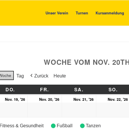
Unser Verein
Turnen
Kursanmeldung
WOCHE VOM NOV. 20T
Woche
Tag
Zurück
Heute
OCH
DO.
DONNERSTAG
FR.
FREITAG
SA.
SAMSTAG
SO.
SON
19.
20.
21.
Nov. 19, '26
Nov. 20, '26
Nov. 21, '26
Nov. 22, '26
ember
November
November
November
6
2026
2026
2026
Fitness & Gesundheit
Fußball
Tanzen