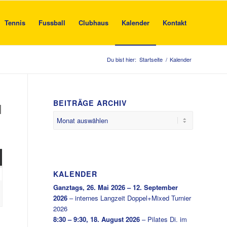
Tennis
Fussball
Clubhaus
Kalender
Kontakt
Du bist hier:
Startseite
/
Kalender
BEITRÄGE ARCHIV
H
NTAG
22.
KALENDER
November
Ganztags,
26. Mai 2026
–
12. September
2026
–
internes Langzeit Doppel+Mixed Turnier
2026
2026
8:30
–
9:30
,
18. August 2026
–
Pilates Di. im