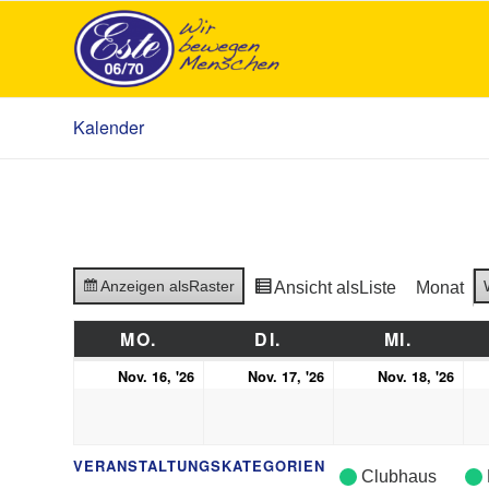
Kalender
Anzeigen als
Raster
Ansicht als
Liste
Monat
MO.
MONTAG
DI.
DIENSTAG
MI.
MITTW
16.
17.
18.
Nov. 16, '26
Nov. 17, '26
Nov. 18, '26
November
November
Nov
2026
2026
202
VERANSTALTUNGSKATEGORIEN
Clubhaus